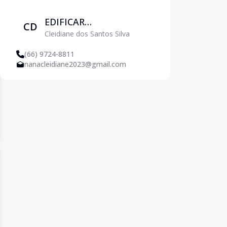
EDIFICAR
CD
Cleidiane dos Santos Silva
EMPREENDIMENTOS
IMOBILIARIOS
(66) 9724-8811
nanacleidiane2023@gmail.com