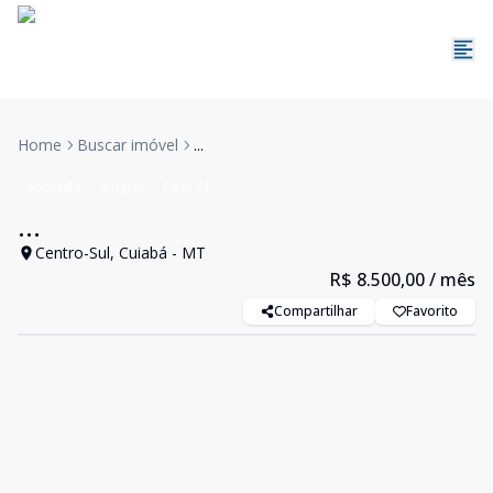
Home
Buscar imóvel
...
Sobrado
Aluguel
Cód:
71
...
Centro-Sul, Cuiabá - MT
R$ 8.500,00
/ mês
Compartilhar
Favorito