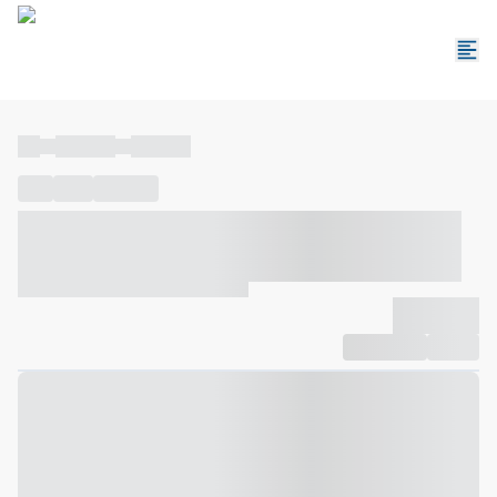
----
----- -----
----- -----
----
-----
---- ------
----- ----- -- ------ ---- ---- -- ----- ----- -----
--- ------
----- ----- -- ------ ----- ----- -- ------
-------------
Compartilhar
Favorito